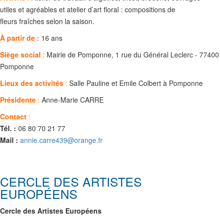
utiles et agréables et atelier d’art floral : compositions de
fleurs fraîches selon la saison.
À partir de :
16 ans
Siège social
:
Mairie de Pomponne, 1 rue du Général Leclerc - 77400
Pomponne
Lieux des activités
:
Salle Pauline et Emile Colbert à Pomponne
Présidente
:
Anne-Marie CARRE
Contact
:
Tél. :
06 80 70 21 77
Mail :
annie.carre439@orange.fr
CERCLE DES ARTISTES
EUROPÉENS
Cercle des Artistes Européens