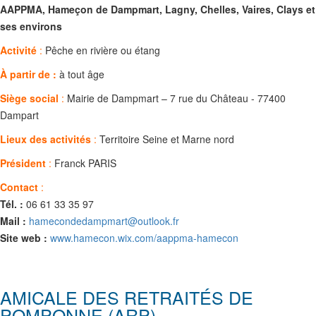
AAPPMA, Hameçon de Dampmart, Lagny, Chelles, Vaires, Clays et
ses environs
Activité
:
Pêche en rivière ou étang
À partir de :
à tout âge
Siège social
:
Mairie de Dampmart – 7 rue du Château - 77400
Dampart
Lieux des activités
:
Territoire Seine et Marne nord
Président
:
Franck PARIS
Contact
:
Tél. :
06 61 33 35 97
Mail :
hamecondedampmart@outlook.fr
Site web :
www.hamecon.wix.com/aappma-hamecon
AMICALE DES RETRAITÉS DE
POMPONNE (ARP)