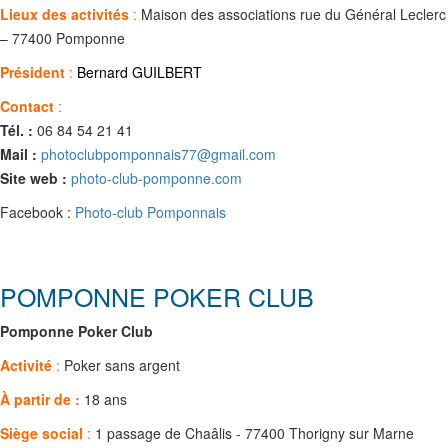
Lieux des activités
:
Maison des associations rue du Général Leclerc
– 77400 Pomponne
Président
:
Bernard GUILBERT
Contact
:
Tél. :
06 84 54 21 41
Mail :
photoclubpomponnais77@gmail.com
Site web :
photo-club-pomponne.com
Facebook :
Photo-club Pomponnais
POMPONNE POKER CLUB
Pomponne Poker Club
Activité
:
Poker sans argent
À partir de :
18 ans
Siège social
:
1 passage de Chaâlis - 77400 Thorigny sur Marne