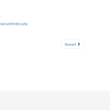
.
e/accueil/index.php
Suivant