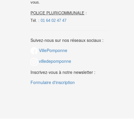
vous.
POLICE PLURICOMMUNALE
:
Tél. :
01 64 02 47 47
Suivez-nous sur nos réseaux sociaux :
VillePomponne
villedepomponne
Inscrivez-vous à notre newsletter :
Formulaire d'inscription
Contact
|
Mentions légales
|
Plan du site
|
Login